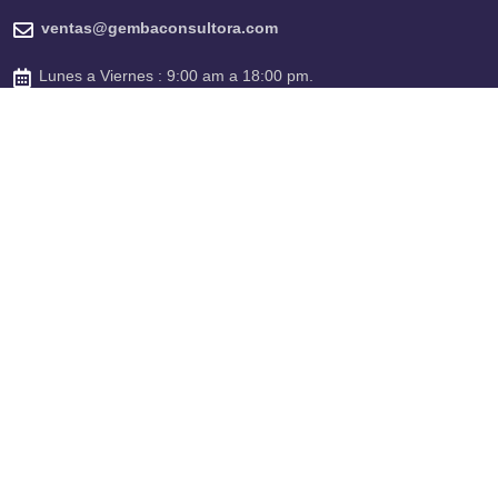
ventas@gembaconsultora.com
Lunes a Viernes : 9:00 am a 18:00 pm.
Información
Libro de Reclamaciones
Políticas de Privacidad
Redes
Linkedin
Facebook
Instagram
Youtube