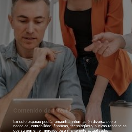
C
o
n
t
e
n
i
d
o
d
e
I
n
t
e
r
é
s
En este espacio podrás encontrar información diversa sobre
negocios, contabilidad, finanzas, tecnologías y nuevas tendencias
que surgen en el mercado para mantenerte actualizado.